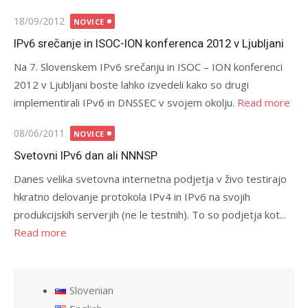
Posted
18/09/2012
NOVICE
on
IPv6 srečanje in ISOC-ION konferenca 2012 v Ljubljani
Na 7. Slovenskem IPv6 srečanju in ISOC – ION konferenci
2012 v Ljubljani boste lahko izvedeli kako so drugi
implementirali IPv6 in DNSSEC v svojem okolju.
Read more
Posted
08/06/2011
NOVICE
on
Svetovni IPv6 dan ali NNNSP
Danes velika svetovna internetna podjetja v živo testirajo
hkratno delovanje protokola IPv4 in IPv6 na svojih
produkcijskih serverjih (ne le testnih). To so podjetja kot...
Read more
Slovenian