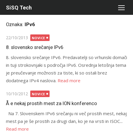
Skip
SiSQ Tech
to
content
Oznaka:
IPv6
Posted
22/10/2013
NOVICE
on
8. slovensko srečanje IPv6
8. slovensko srečanje IPv6. Predavatelji so vrhunski domači
in tuji strokovnjaki s področja IPv6. Osrednja letošnja tema
je preučevanje možnosti za tiste, ki so ostali brez
dodatnega IPv4 naslova.
Read more
Posted
10/10/2012
NOVICE
on
Å e nekaj prostih mest za ION konferenco
Na 7. Slovenskem IPv6 srečanju ni več prostih mest, nekaj
mest pa je še prostih za drugi dan, ko je na vrsti in ISOC...
Read more