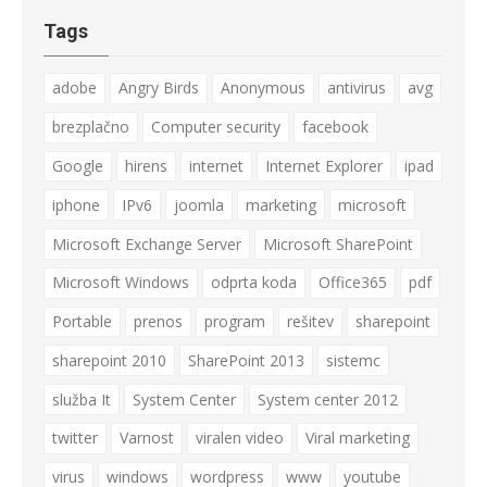
Tags
adobe
Angry Birds
Anonymous
antivirus
avg
brezplačno
Computer security
facebook
Google
hirens
internet
Internet Explorer
ipad
iphone
IPv6
joomla
marketing
microsoft
Microsoft Exchange Server
Microsoft SharePoint
Microsoft Windows
odprta koda
Office365
pdf
Portable
prenos
program
rešitev
sharepoint
sharepoint 2010
SharePoint 2013
sistemc
služba It
System Center
System center 2012
twitter
Varnost
viralen video
Viral marketing
virus
windows
wordpress
www
youtube