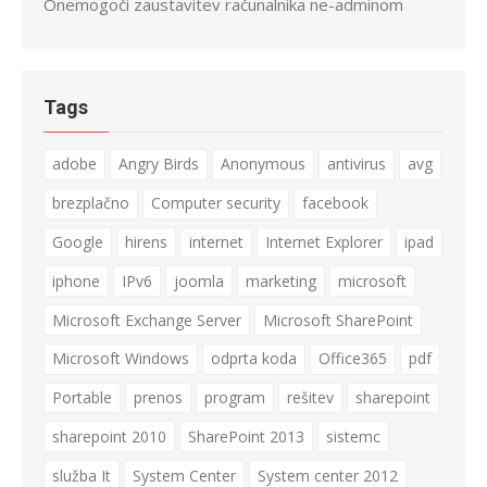
Onemogoči zaustavitev računalnika ne-adminom
Tags
adobe
Angry Birds
Anonymous
antivirus
avg
brezplačno
Computer security
facebook
Google
hirens
internet
Internet Explorer
ipad
iphone
IPv6
joomla
marketing
microsoft
Microsoft Exchange Server
Microsoft SharePoint
Microsoft Windows
odprta koda
Office365
pdf
Portable
prenos
program
rešitev
sharepoint
sharepoint 2010
SharePoint 2013
sistemc
služba It
System Center
System center 2012