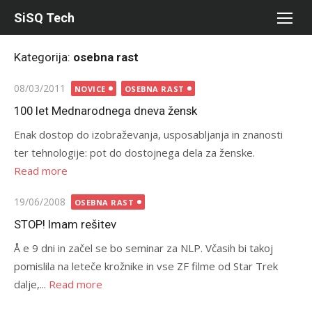
Skip
SiSQ Tech
to
content
Kategorija:
osebna rast
Posted
08/03/2011
NOVICE
OSEBNA RAST
on
100 let Mednarodnega dneva žensk
Enak dostop do izobraževanja, usposabljanja in znanosti
ter tehnologije: pot do dostojnega dela za ženske.
Read more
Posted
19/06/2008
OSEBNA RAST
on
STOP! Imam rešitev
Å e 9 dni in začel se bo seminar za NLP. Včasih bi takoj
pomislila na leteče krožnike in vse ZF filme od Star Trek
dalje,...
Read more