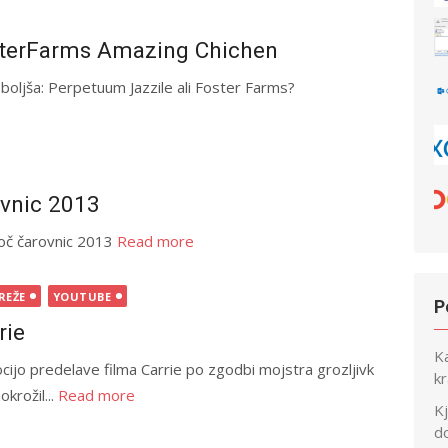
osterFarms Amazing Chichen
 boljša: Perpetuum Jazzile ali Foster Farms?
ovnic 2013
noč čarovnic 2013
Read more
REŽE
YOUTUBE
P
rie
Ka
ijo predelave filma Carrie po zgodbi mojstra grozljivk
kr
krožil...
Read more
K
d