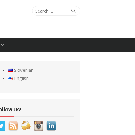
Search
Search
for:
Slovenian
English
ollow Us!