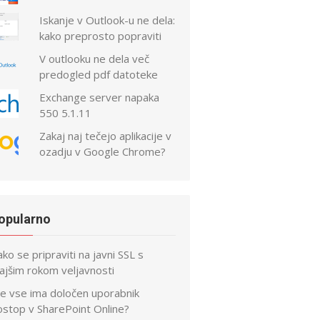
Iskanje v Outlook-u ne dela:
kako preprosto popraviti
V outlooku ne dela več
predogled pdf datoteke
Exchange server napaka
550 5.1.11
Zakaj naj tečejo aplikacije v
ozadju v Google Chrome?
opularno
ko se pripraviti na javni SSL s
ajšim rokom veljavnosti
je vse ima določen uporabnik
ostop v SharePoint Online?