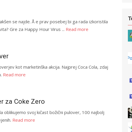
T
i takšen se najde. Å e prav posebej bi ga rada izkoristila
svita? Gre za Happy Hour Virus ...
Read more
ver
overjev kot marketinška akcija. Najprej Coca Cola, zdaj
m.
Read more
er za Coke Zero
da oblikujemo svoj kičast božični pulover, 100 najbolj
ejenih.
Read more