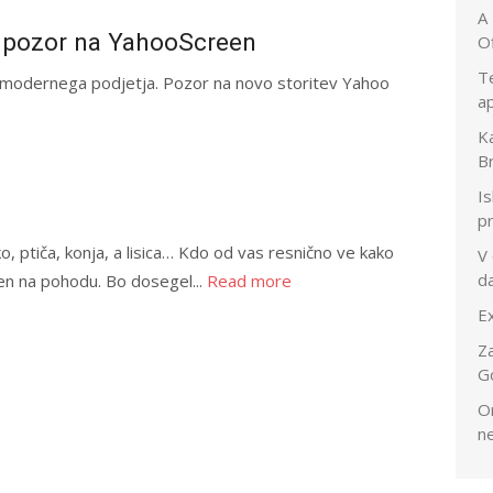
A
, pozor na YahooScreen
O
T
o modernega podjetja. Pozor na novo storitev Yahoo
ap
Ka
B
Is
p
 ptiča, konja, a lisica… Kdo od vas resnično ve kako
V
d
en na pohodu. Bo dosegel...
Read more
E
Za
G
O
n