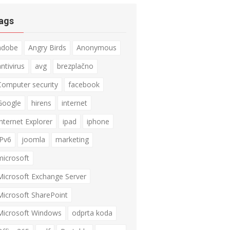
ags
adobe
Angry Birds
Anonymous
ntivirus
avg
brezplačno
Computer security
facebook
Google
hirens
internet
Internet Explorer
ipad
iphone
IPv6
joomla
marketing
microsoft
Microsoft Exchange Server
Microsoft SharePoint
Microsoft Windows
odprta koda