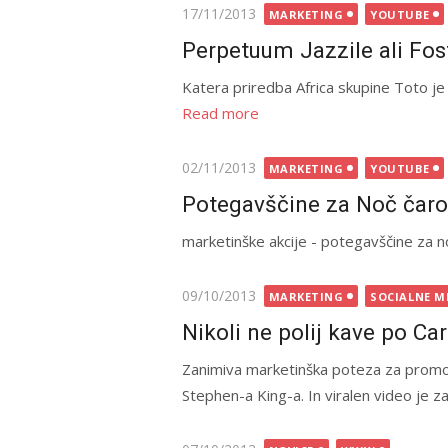
Posted
17/11/2013
MARKETING
YOUTUBE
on
Perpetuum Jazzile ali F
Katera priredba Africa skupine Toto je
Read more
Posted
02/11/2013
MARKETING
YOUTUBE
on
Potegavščine za Noč čar
marketinške akcije - potegavščine za 
Posted
09/10/2013
MARKETING
SOCIALNE M
on
Nikoli ne polij kave po Car
Zanimiva marketinška poteza za promoc
Stephen-a King-a. In viralen video je zao