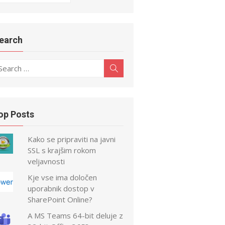
earch
earch
Search
r:
op Posts
Kako se pripraviti na javni
SSL s krajšim rokom
veljavnosti
Kje vse ima določen
uporabnik dostop v
SharePoint Online?
A MS Teams 64-bit deluje z