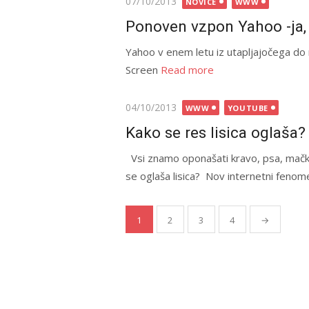
Posted
07/10/2013
NOVICE
WWW
on
Ponoven vzpon Yahoo -ja
Yahoo v enem letu iz utapljajočega d
Screen
Read more
Posted
04/10/2013
WWW
YOUTUBE
on
Kako se res lisica oglaša?
Vsi znamo oponašati kravo, psa, mačko,
se oglaša lisica? Nov internetni fenom
1
2
3
4
→
Številčenje
prispevkov