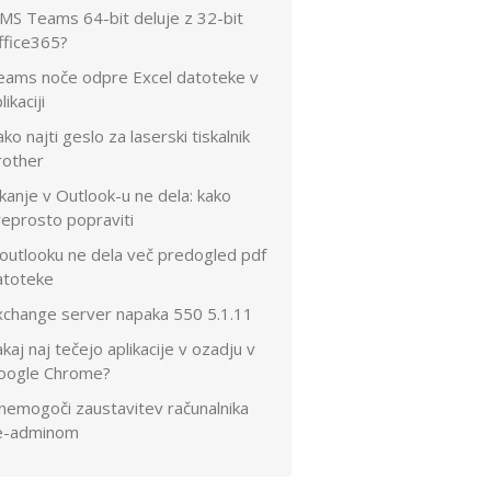
 MS Teams 64-bit deluje z 32-bit
ffice365?
eams noče odpre Excel datoteke v
likaciji
ko najti geslo za laserski tiskalnik
rother
kanje v Outlook-u ne dela: kako
reprosto popraviti
 outlooku ne dela več predogled pdf
atoteke
xchange server napaka 550 5.1.11
kaj naj tečejo aplikacije v ozadju v
oogle Chrome?
nemogoči zaustavitev računalnika
e-adminom