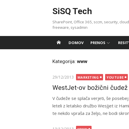
Skip
SiSQ Tech
to
content
SharePoint, Office 365, sccm, security, cloud
freeware, sysadmin
DOMOV
PRENOS
RESIT
Kategorija:
www
Posted
29/12/2013
MARKETING
YOUTUBE
on
WestJet-ov božični čudež
V čudeže se splača verjeti, še posebej v
leteli z letalsko družbo WesJjet iz Ham
te nekdo vpraša za željo, ne bodi skro
Posted
13/12/2013