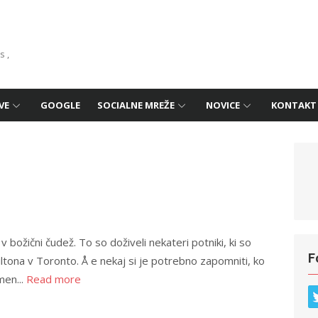
s ,
VE
GOOGLE
SOCIALNE MREŽE
NOVICE
KONTAKT
 božični čudež. To so doživeli nekateri potniki, ki so
F
iltona v Toronto. Å e nekaj si je potrebno zapomniti, ko
men...
Read more