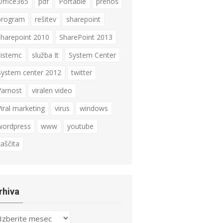
Office365
pdf
Portable
prenos
program
rešitev
sharepoint
sharepoint 2010
SharePoint 2013
sistemc
služba It
System Center
System center 2012
twitter
Varnost
viralen video
Viral marketing
virus
windows
wordpress
www
youtube
zaščita
rhiva
hiva