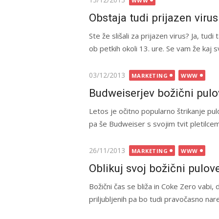
WWW
on
Obstaja tudi prijazen virus
Ste že slišali za prijazen virus? Ja, tud
ob petkih okoli 13. ure. Se vam že kaj 
Posted
03/12/2013
MARKETING
WWW
on
Budweiserjev božični pulo
Letos je očitno popularno štrikanje pul
pa še Budweiser s svojim tvit pletilce
Posted
26/11/2013
MARKETING
WWW
on
Oblikuj svoj božični pulov
Božični čas se bliža in Coke Zero vabi, 
priljubljenih pa bo tudi pravočasno nar