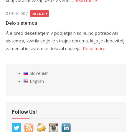
kdaj vprašali zakaj tako? V večini...
Read more
Posted
01/04/2007
RAZNO
on
Delo sistemca
Å e pred desetletjem v podjetjih niso nujno potrebovali
sistemca, kvarila se je le strojna oprema, ki jo je dobavitelj
zamenjal in sistem je deloval naprej....
Read more
Slovenian
English
Follow Us!