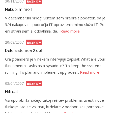
Posted
30/11/2007
RAZNO
on
Nakupi mimo IT
V decemberski prilogi Sistem sem prebrala podatek, da je
3/4 nakupov na področju IT opravljenih mimo služb IT. Po
eni strani sem si oddahnila, da...
Read more
Posted
20/08/2007
RAZNO
on
Delo sistemca 2.del
Craig Sanders je v nekem intervjuju zapisal: What are your
fundamental tasks as a sysadmin? To keep the systems
running. To plan and implement upgrades...
Read more
Posted
03/04/2007
RAZNO
on
Hitrost
Vsi uporabniki hočejo takoj rešitev problema, uvesti nove
funkcije. Ste se vsi tisti, ki delate v podpori za uporabnike,