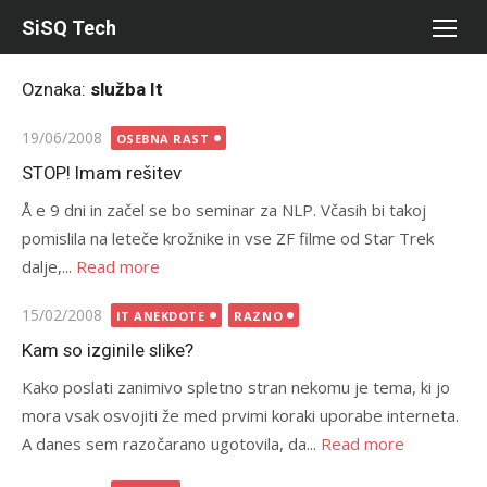
Skip
SiSQ Tech
to
content
Oznaka:
služba It
Posted
19/06/2008
OSEBNA RAST
on
STOP! Imam rešitev
Å e 9 dni in začel se bo seminar za NLP. Včasih bi takoj
pomislila na leteče krožnike in vse ZF filme od Star Trek
dalje,...
Read more
Posted
15/02/2008
IT ANEKDOTE
RAZNO
on
Kam so izginile slike?
Kako poslati zanimivo spletno stran nekomu je tema, ki jo
mora vsak osvojiti že med prvimi koraki uporabe interneta.
A danes sem razočarano ugotovila, da...
Read more