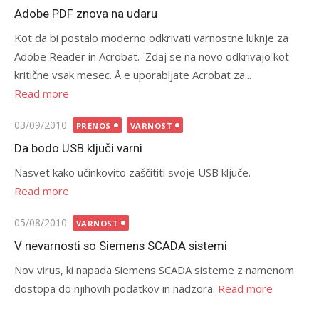
on
Adobe PDF znova na udaru
Kot da bi postalo moderno odkrivati varnostne luknje za
Adobe Reader in Acrobat. Zdaj se na novo odkrivajo kot
kritične vsak mesec. Å e uporabljate Acrobat za...
Read more
Posted
03/09/2010
PRENOS
VARNOST
on
Da bodo USB ključi varni
Nasvet kako učinkovito zaščititi svoje USB ključe.
Read more
Posted
05/08/2010
VARNOST
on
V nevarnosti so Siemens SCADA sistemi
Nov virus, ki napada Siemens SCADA sisteme z namenom
dostopa do njihovih podatkov in nadzora.
Read more