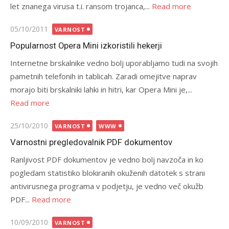
let znanega virusa t.i. ransom trojanca,...
Read more
Posted
05/10/2011
VARNOST
on
Popularnost Opera Mini izkoristili hekerji
Internetne brskalnike vedno bolj uporabljamo tudi na svojih
pametnih telefonih in tablicah. Zaradi omejitve naprav
morajo biti brskalniki lahki in hitri, kar Opera Mini je,...
Read more
Posted
25/10/2010
VARNOST
WWW
on
Varnostni pregledovalnik PDF dokumentov
Ranljivost PDF dokumentov je vedno bolj navzoča in ko
pogledam statistiko blokiranih okuženih datotek s strani
antivirusnega programa v podjetju, je vedno več okužb
PDF...
Read more
Posted
10/09/2010
VARNOST