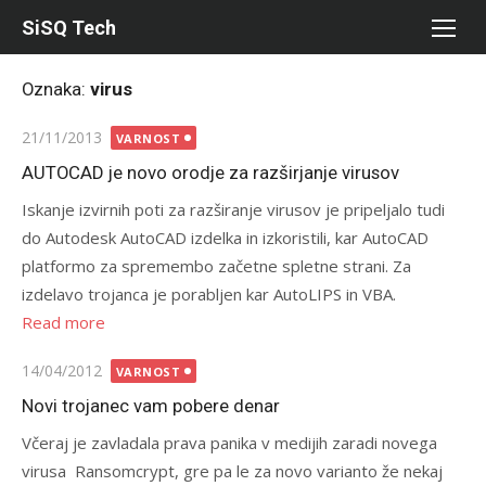
Skip
SiSQ Tech
to
content
Oznaka:
virus
Posted
21/11/2013
VARNOST
on
AUTOCAD je novo orodje za razširjanje virusov
Iskanje izvirnih poti za razširanje virusov je pripeljalo tudi
do Autodesk AutoCAD izdelka in izkoristili, kar AutoCAD
platformo za spremembo začetne spletne strani. Za
izdelavo trojanca je porabljen kar AutoLIPS in VBA.
Read more
Posted
14/04/2012
VARNOST
on
Novi trojanec vam pobere denar
Včeraj je zavladala prava panika v medijih zaradi novega
virusa Ransomcrypt, gre pa le za novo varianto že nekaj